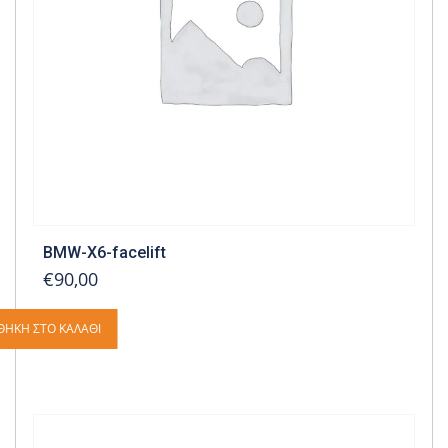
BMW-X6-facelift
€90,00
ΘΉΚΗ ΣΤΟ ΚΑΛΆΘΙ