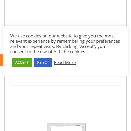
We use cookies on our website to give you the most
Trip of a Lifetime – Mysteries of Peru
relevant experience by remembering your preferences
€2.685,00
and your repeat visits. By clicking “Accept”, you
consent to the use of ALL the cookies.
ΘΉΚΗ ΣΤΟ ΚΑΛΆΘΙ
Read More
ACCEPT
REJECT