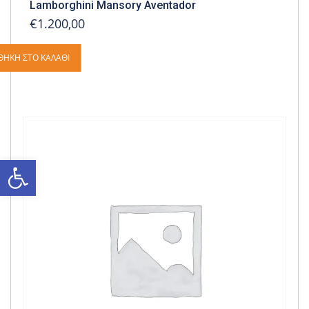
Lamborghini Mansory Aventador
€1.200,00
ΘΉΚΗ ΣΤΟ ΚΑΛΆΘΙ
Ανοίξτε τη γραμμή εργαλείων