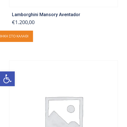
Lamborghini Mansory Aventador
€1.200,00
ΉΚΗ ΣΤΟ ΚΑΛΆΘΙ
Ανοίξτε τη γραμμή εργαλείων