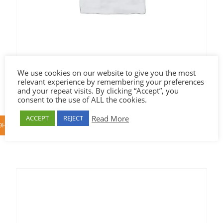
We use cookies on our website to give you the most
relevant experience by remembering your preferences
BMW-X6-facelift
and your repeat visits. By clicking “Accept”, you
consent to the use of ALL the cookies.
€90,00
Read More
ACCEPT
REJECT
ΉΚΗ ΣΤΟ ΚΑΛΆΘΙ