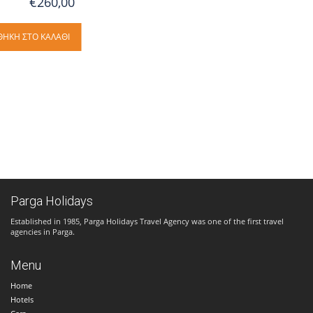
€260,00
ΉΚΗ ΣΤΟ ΚΑΛΆΘΙ
Parga Holidays
Established in 1985, Parga Holidays Travel Agency was one of the first travel
agencies in Parga.
Menu
Home
Hotels