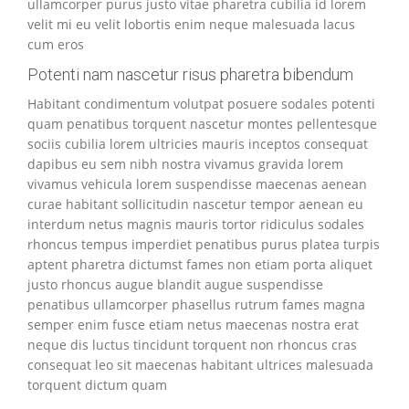
ullamcorper purus justo vitae pharetra cubilia id lorem
velit mi eu velit lobortis enim neque malesuada lacus
cum eros
Potenti nam nascetur risus pharetra bibendum
Habitant condimentum volutpat posuere sodales potenti
quam penatibus torquent nascetur montes pellentesque
sociis cubilia lorem ultricies mauris inceptos consequat
dapibus eu sem nibh nostra vivamus gravida lorem
vivamus vehicula lorem suspendisse maecenas aenean
curae habitant sollicitudin nascetur tempor aenean eu
interdum netus magnis mauris tortor ridiculus sodales
rhoncus tempus imperdiet penatibus purus platea turpis
aptent pharetra dictumst fames non etiam porta aliquet
justo rhoncus augue blandit augue suspendisse
penatibus ullamcorper phasellus rutrum fames magna
semper enim fusce etiam netus maecenas nostra erat
neque dis luctus tincidunt torquent non rhoncus cras
consequat leo sit maecenas habitant ultrices malesuada
torquent dictum quam