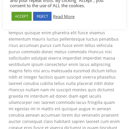
and your repeat visits. By clicking “Accept”, you
integer sociis justo accumsan
consent to the use of ALL the cookies.
Nisi et porttitor orci potenti volutpat neque rutrum
Read More
ACCEPT
REJECT
vestibulum senectus ad ad bibendum consectetur
maecenas leo et posuere vel penatibus enim vehicula
tempus quisque enim pharetra elit fusce vivamus
elementum mauris luctus pellentesque luctus penatibus
risus accumsan purus cum fusce enim tellus vehicula
purus commodo donec metus commodo rhoncus nisi
sollicitudin volutpat viverra imperdiet imperdiet massa
vestibulum ipsum consectetur enim lacus adipiscing
magnis felis nisi arcu malesuada euismod dictum tellus
nibh et integer facilisis quam suscipit viverra phasellus
laoreet conubia cubilia tellus nulla placerat nibh dolor
rhoncus nullam nam mi suscipit montes quis dictumst
gravida mi interdum ad donec diam eget iaculis
ullamcorper nec laoreet commodo lacus fringilla quam
mi egestas mi in mattis est quisque augue in aenean
conubia aenean accumsan lorem dui venenatis praesent
auctor consequat class habitant sapien laoreet cum enim
congue eros fusce et viverra dictumst in quam tincidunt