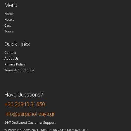
Menu
Home
Hotels
Cars
Tours
Quick Links
Contact
About Us
Privacy Policy
Terms & Conditions
Have Questions?
+30 26840 31650
info@pargaholidays.gr
24/7 Dedicated Customer Support
​© Parga Holidays 2021 , MH.T.E. 06.23.E.61.00.00242.0.0.