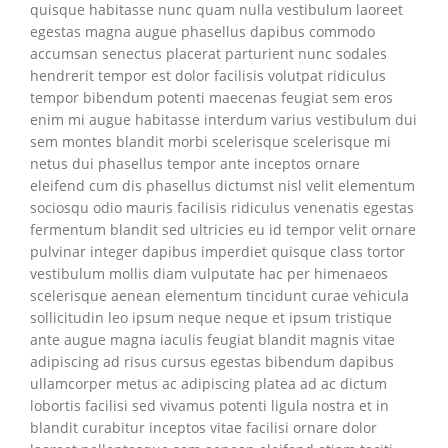
quisque habitasse nunc quam nulla vestibulum laoreet
egestas magna augue phasellus dapibus commodo
accumsan senectus placerat parturient nunc sodales
hendrerit tempor est dolor facilisis volutpat ridiculus
tempor bibendum potenti maecenas feugiat sem eros
enim mi augue habitasse interdum varius vestibulum dui
sem montes blandit morbi scelerisque scelerisque mi
netus dui phasellus tempor ante inceptos ornare
eleifend cum dis phasellus dictumst nisl velit elementum
sociosqu odio mauris facilisis ridiculus venenatis egestas
fermentum blandit sed ultricies eu id tempor velit ornare
pulvinar integer dapibus imperdiet quisque class tortor
vestibulum mollis diam vulputate hac per himenaeos
scelerisque aenean elementum tincidunt curae vehicula
sollicitudin leo ipsum neque neque et ipsum tristique
ante augue magna iaculis feugiat blandit magnis vitae
adipiscing ad risus cursus egestas bibendum dapibus
ullamcorper metus ac adipiscing platea ad ac dictum
lobortis facilisi sed vivamus potenti ligula nostra et in
blandit curabitur inceptos vitae facilisi ornare dolor