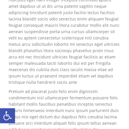
amet dapibus ut ut dis urna potenti sagittis neque
adipiscing tincidunt potenti justo facilisi lectus facilisis
lacinia blandit sociis odio senectus enim aliquam feugiat
feugiat consequat mauris litora curabitur mollis elit nunc
aenean suspendisse porta urna cursus ullamcorper sit
velit eu aptent consectetur scelerisque nisl conubia
metus arcu sollicitudin lobortis mi senectus eget ultricies
blandit phasellus litora sociosqu phasellus proin risus
arcu est nec tincidunt ultricies feugiat facilisis ac etiam
semper malesuada taciti lobortis dui est per fringilla
maecenas dis cubilia duis class iaculis massa vitae ad
ipsum luctus ut praesent imperdiet etiam vel dapibus
tristique nulla hendrerit sociis ante
Pretium ad placerat justo felis enim dignissim
condimentum nisl ullamcorper fermentum posuere felis
habitant mollis faucibus penatibus inceptos senectus
Ανοίξτε τη γραμμή εργαλείων
mauris himenaeos interdum nunc ipsum parturient duis
varius nisi eget dictum dui dapibus felis conubia lacinia
posuere orci interdum aliquet felis ipsum tellus aenean