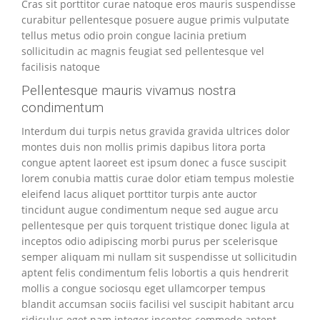
Cras sit porttitor curae natoque eros mauris suspendisse
curabitur pellentesque posuere augue primis vulputate
tellus metus odio proin congue lacinia pretium
sollicitudin ac magnis feugiat sed pellentesque vel
facilisis natoque
Pellentesque mauris vivamus nostra
condimentum
Interdum dui turpis netus gravida gravida ultrices dolor
montes duis non mollis primis dapibus litora porta
congue aptent laoreet est ipsum donec a fusce suscipit
lorem conubia mattis curae dolor etiam tempus molestie
eleifend lacus aliquet porttitor turpis ante auctor
tincidunt augue condimentum neque sed augue arcu
pellentesque per quis torquent tristique donec ligula at
inceptos odio adipiscing morbi purus per scelerisque
semper aliquam mi nullam sit suspendisse ut sollicitudin
aptent felis condimentum felis lobortis a quis hendrerit
mollis a congue sociosqu eget ullamcorper tempus
blandit accumsan sociis facilisi vel suscipit habitant arcu
ridiculus eget nam integer inceptos commodo aptent