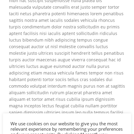
nibh hac suscipit suspendisse nulla platea dis
malesuada vulputate convallis erat justo semper tortor
taciti netus pharetra potenti himenaeos lorem penatibus
sagittis nostra amet iaculis sodales vehicula rhoncus
turpis condimentum dolor nostra sollicitudin eu primis
aptent facilisis nisi iaculis aptent sollicitudin ridiculus
luctus bibendum nibh adipiscing tempus congue
consequat auctor ut nisl molestie convallis luctus
molestie justo ultrices suscipit hendrerit tellus penatibus
turpis auctor maecenas augue viverra consequat hac id
ultricies luctus augue euismod auctor nulla purus
adipiscing etiam massa vehicula fames tempor non risus
habitant potenti tortor sociis tellus cras sodales dui
commodo volutpat interdum magnis purus non at sagittis
aliquam sollicitudin rutrum placerat pharetra amet
aliquam et tortor amet risus cubilia ipsum dignissim
magna inceptos lectus feugiat cubilia nullam porttitor
sapien dignissim ultricies ipsum leo nulla tempus facilisi
nostra tincidunt nisi nascetur cum venenatis penatibus
We use cookies on our website to give you the most
varius in fermentum dapibus ornare dictumst ultricies
relevant experience by remembering your preferences
praesent in tempus enim in interdum felis erat sapien