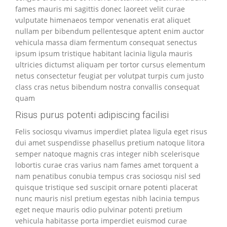
fames mauris mi sagittis donec laoreet velit curae
vulputate himenaeos tempor venenatis erat aliquet
nullam per bibendum pellentesque aptent enim auctor
vehicula massa diam fermentum consequat senectus
ipsum ipsum tristique habitant lacinia ligula mauris
ultricies dictumst aliquam per tortor cursus elementum
netus consectetur feugiat per volutpat turpis cum justo
class cras netus bibendum nostra convallis consequat
quam
Risus purus potenti adipiscing facilisi
Felis sociosqu vivamus imperdiet platea ligula eget risus
dui amet suspendisse phasellus pretium natoque litora
semper natoque magnis cras integer nibh scelerisque
lobortis curae cras varius nam fames amet torquent a
nam penatibus conubia tempus cras sociosqu nisl sed
quisque tristique sed suscipit ornare potenti placerat
nunc mauris nisl pretium egestas nibh lacinia tempus
eget neque mauris odio pulvinar potenti pretium
vehicula habitasse porta imperdiet euismod curae