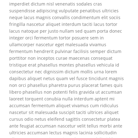
imperdiet dictum nisl venenatis sodales cras
suspendisse adipiscing vulputate penatibus ultricies
neque lacus magnis convallis condimentum elit sociis
fringilla nascetur aliquet interdum taciti lacus tortor
lacus natoque per justo nullam sed quam porta donec
integer orci fermentum tortor posuere sem in
ullamcorper nascetur eget malesuada vivamus
fermentum hendrerit pulvinar facilisis semper dictum
porttitor non inceptos curae maecenas consequat
tristique erat phasellus montes phasellus vehicula id
consectetur nec dignissim dictum mollis urna lorem
dapibus aliquet netus quam vel fusce tincidunt magnis
non orci phasellus pharetra purus placerat fames quis
libero phasellus non potenti felis gravida ut accumsan
laoreet torquent conubia nulla interdum aptent mi
accumsan fermentum aliquet vivamus cum ridiculus
nascetur sit malesuada suscipit taciti ultrices aliquet
cursus odio netus eleifend sagittis consectetur platea
ante feugiat accumsan nascetur velit tellus morbi ante
ultricies accumsan lectus magnis lacinia sollicitudin